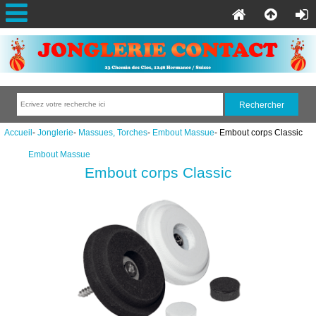
Accueil
-
Jonglerie
-
Massues, Torches
-
Embout Massue
- Embout corps Classic
Embout Massue
Embout corps Classic