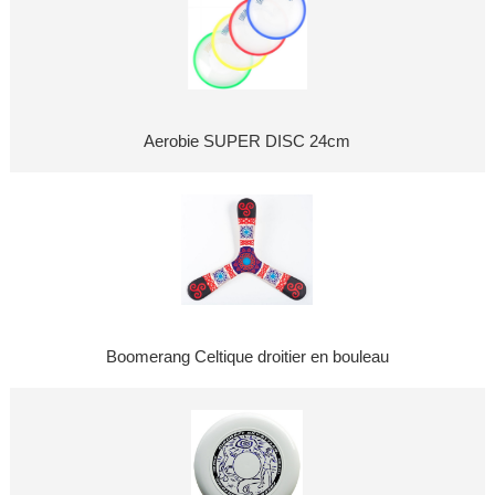
Aerobie SUPER DISC 24cm
Boomerang Celtique droitier en bouleau