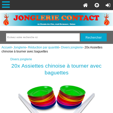
Accueil
-
Jonglerie
-
Réduction par quantité
-
Divers jonglerie
- 20x Assiettes
chinoise à tourner avec baguettes
Divers jonglerie
20x Assiettes chinoise à tourner avec
baguettes