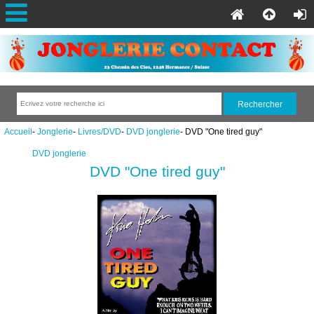
Accueil
-
Jonglerie
-
Livres/DVD
-
DVD jonglerie
- DVD "One tired guy"
DVD jonglerie
DVD "One tired guy"