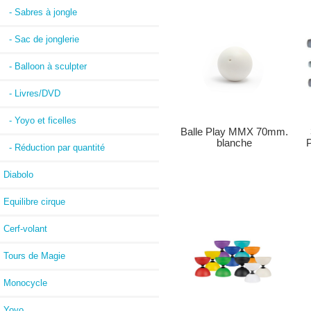
- Sabres à jongle
- Sac de jonglerie
- Balloon à sculpter
- Livres/DVD
- Yoyo et ficelles
Balle Play MMX 70mm.
P
blanche
- Réduction par quantité
Diabolo
Equilibre cirque
Cerf-volant
Tours de Magie
Monocycle
Yoyo