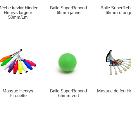
èche kevlar blindée
Balle SuperReb
Balle SuperRebond
Henrys largeur
65mm orang
65mm jaune
50mm/1m
Balle SuperRebond
Massue de feu H
Massue Henrys
65mm vert
Pirouette