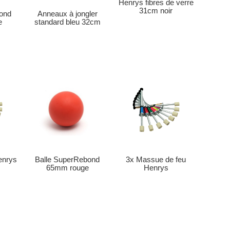
Henrys fibres de verre
31cm noir
ond
Anneaux à jongler
e
standard bleu 32cm
enrys
3x Massue de feu
Balle SuperRebond
Henrys
65mm rouge