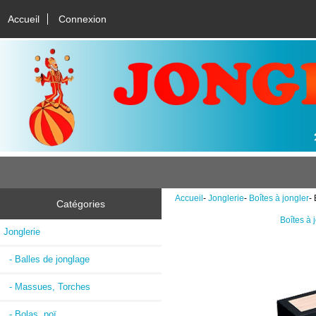
Accueil
Connexion
Accueil
-
Jonglerie
-
Boîtes à jongler
-
Catégories
Boîtes à 
Jonglerie
- Balles de jonglage
- Massues, Torches
- Bolas, poï