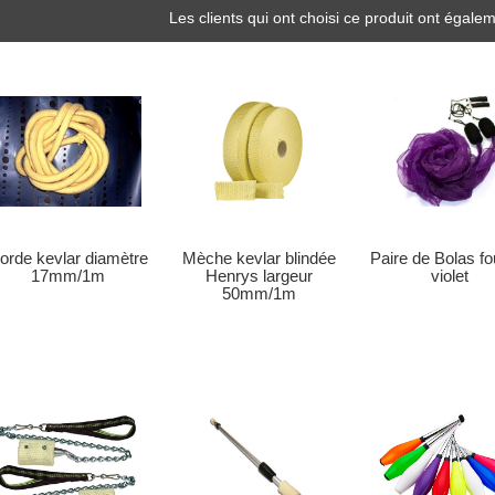
Les clients qui ont choisi ce produit ont égalem
orde kevlar diamètre
Paire de Bolas fo
Mèche kevlar blindée
17mm/1m
violet
Henrys largeur
50mm/1m