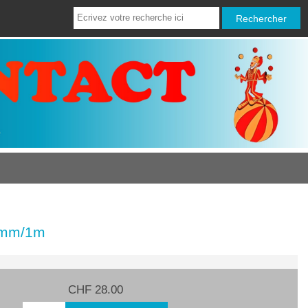
25mm/1m
CHF 28.00