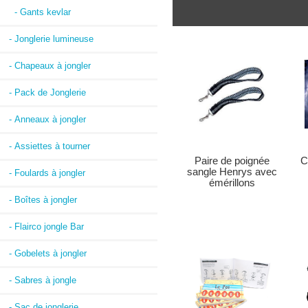
- Gants kevlar
- Jonglerie lumineuse
- Chapeaux à jongler
- Pack de Jonglerie
- Anneaux à jongler
- Assiettes à tourner
C
Paire de poignée
sangle Henrys avec
- Foulards à jongler
émérillons
- Boîtes à jongler
- Flairco jongle Bar
- Gobelets à jongler
- Sabres à jongle
- Sac de jonglerie