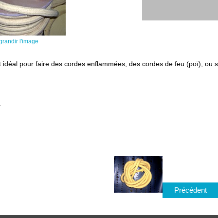
grandir l'image
t idéal pour faire des cordes enflammées, des cordes de feu (poï), ou 
.
Précédent