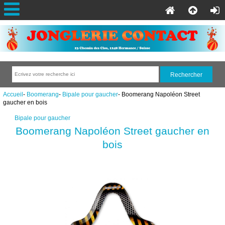
Accueil
-
Boomerang
-
Bipale pour gaucher
- Boomerang Napoléon Street
gaucher en bois
Bipale pour gaucher
Boomerang Napoléon Street gaucher en
bois