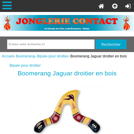
Accueil
-
Boomerang
-
Bipale pour droitier
- Boomerang Jaguar droitier en bois
Bipale pour droitier
Boomerang Jaguar droitier en bois