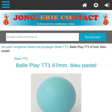
Accueil
-
Jonglerie
-
Balles de jonglage
-
Balle TT1
- Balle Play TT1 67mm. bleu
pastel
Balle TT1
Balle Play TT1 67mm. bleu pastel