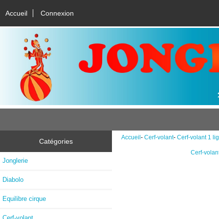
Accueil
Connexion
Accueil
-
Cerf-volant
-
Cerf-volant 1 li
Catégories
Cerf-volant
Jonglerie
Diabolo
Equilibre cirque
Cerf-volant