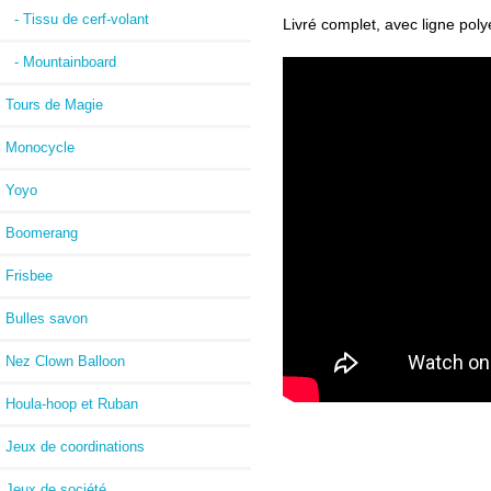
- Tissu de cerf-volant
Livré complet, avec ligne pol
- Mountainboard
Tours de Magie
Monocycle
Yoyo
Boomerang
Frisbee
Bulles savon
Nez Clown Balloon
Houla-hoop et Ruban
Jeux de coordinations
Jeux de société