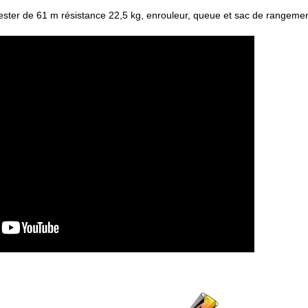
yester de 61 m résistance 22,5 kg, enrouleur, queue et sac de rangemen