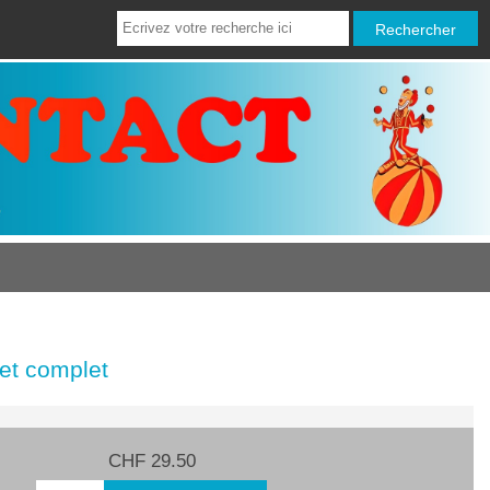
let complet
CHF 29.50