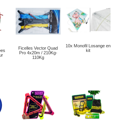
10x Monofil Losange en
Ficelles Vector Quad
ées
kit
Pro 4x20m / 210Kg-
ur
110Kg