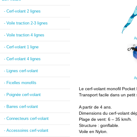
- Cerf-volant 2 lignes
- Voile traction 2-3 lignes
- Voile traction 4 lignes
A
- Cerf-volant 1 ligne
- Cerf-volant 4 lignes
- Lignes cerf-volant
A
- Ficelles monofils
Le cerf-volant monofil Pocket F
Transport facile dans un petit
- Poignée cerf-volant
- Barres cerf-volant
A partir de 4 ans.
Dimensions du cerf-volant dép
- Connecteurs cerf-volant
Plage de vent: 6 – 35 km/h.
Structure : gonflable.
- Accessoires cerf-volant
Voile en Nylon.