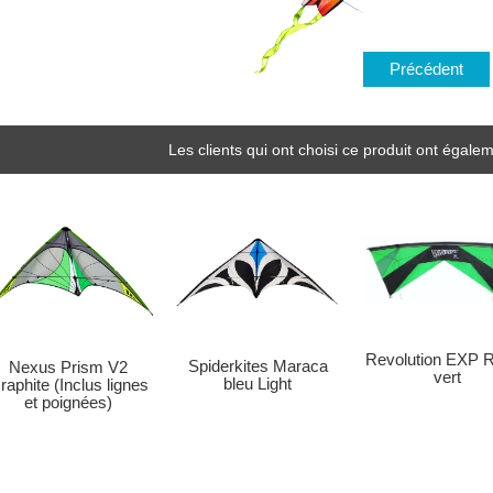
Précédent
Les clients qui ont choisi ce produit ont égalem
Revolution EXP R
Spiderkites Maraca
Nexus Prism V2
vert
bleu Light
raphite (Inclus lignes
et poignées)