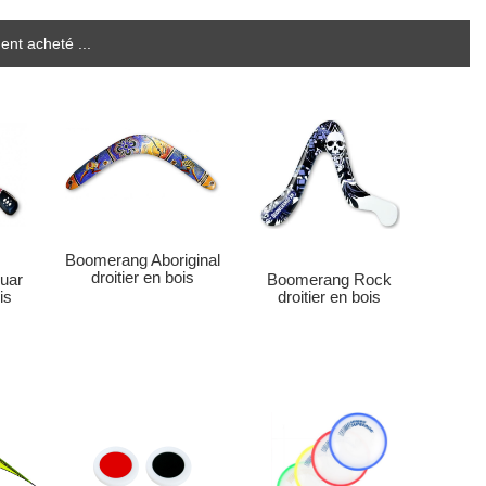
ent acheté ...
Boomerang Aboriginal
droitier en bois
uar
Boomerang Rock
is
droitier en bois