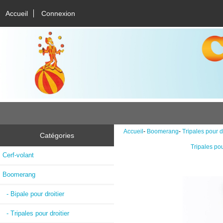
Accueil
Connexion
Accueil
-
Boomerang
-
Tripales pour dr
Catégories
Tripales pou
Cerf-volant
Boomerang
- Bipale pour droitier
- Tripales pour droitier