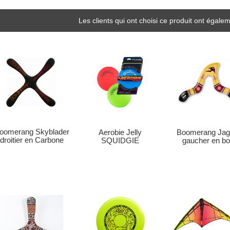
Les clients qui ont choisi ce produit ont égalem
oomerang Skyblader
Boomerang Jag
Aerobie Jelly
droitier en Carbone
gaucher en bo
SQUIDGIE