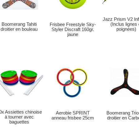
Jazz Prism V2 Inf
(Inclus lignes 
Boomerang Tahiti
Frisbee Freestyle Sky-
poignées)
droitier en bouleau
Styler Discraft 160gr.
jaune
0x Assiettes chinoise
Aerobie SPRINT
Boomerang Tri
à tourner avec
anneau frisbee 25cm
droitier en Car
baguettes