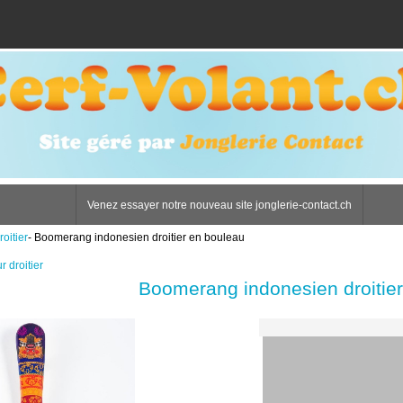
Venez essayer notre nouveau site jonglerie-contact.ch
oitier
- Boomerang indonesien droitier en bouleau
r droitier
Boomerang indonesien droitie