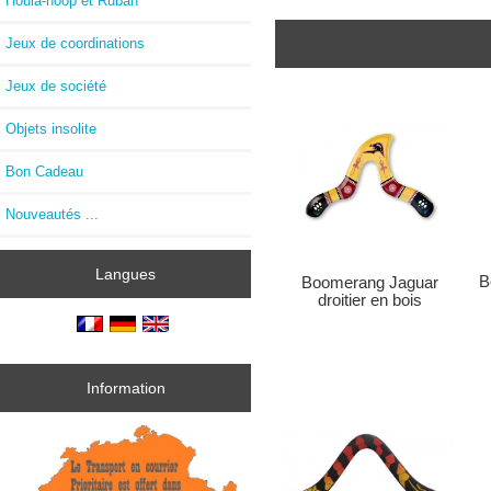
Houla-hoop et Ruban
Jeux de coordinations
Jeux de société
Objets insolite
Bon Cadeau
Nouveautés ...
Langues
B
Boomerang Jaguar
droitier en bois
Information