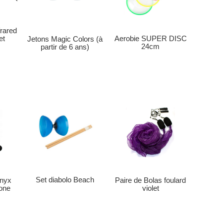
rared
et
Aerobie SUPER DISC
Jetons Magic Colors (à
24cm
partir de 6 ans)
Set diabolo Beach
Paire de Bolas foulard
onyx
violet
bone