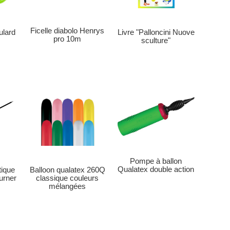
Ficelle diabolo Henrys
Livre "Palloncini Nuove
ulard
pro 10m
sculture"
Pompe à ballon
Qualatex double action
Balloon qualatex 260Q
tique
classique couleurs
ourner
mélangées