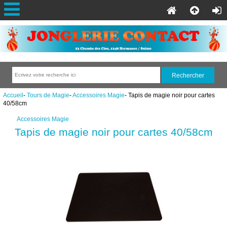
Accueil
-
Tours de Magie
-
Accessoires Magie
- Tapis de magie noir pour cartes
40/58cm
Accessoires Magie
Tapis de magie noir pour cartes 40/58cm