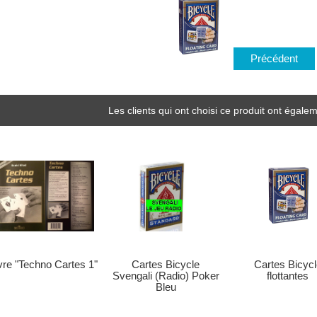
Précédent
Les clients qui ont choisi ce produit ont égalem
vre "Techno Cartes 1"
Cartes Bicycle
Cartes Bicycl
Svengali (Radio) Poker
flottantes
Bleu