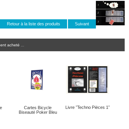
Retour à la liste des produits
Suivant
ent acheté ...
Livre "Techno Pièces 1"
e
Cartes Bicycle
Biseauté Poker Bleu