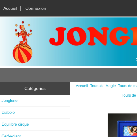
Accueil
Connexion
Accueil
-
Tours de Magie
-
Tours de m
Catégories
Tours de
Jonglerie
Diabolo
Equilibre cirque
Cerf-volant