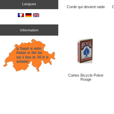
Langues
Corde qui devient raide
C
Information
Cartes Bicycle Poker
Rouge