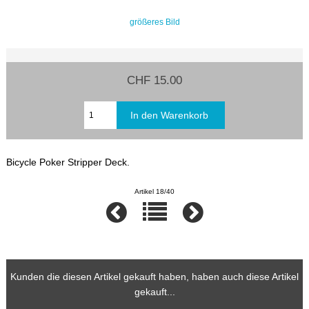
größeres Bild
CHF 15.00
Bicycle Poker Stripper Deck.
Artikel 18/40
Kunden die diesen Artikel gekauft haben, haben auch diese Artikel
gekauft...