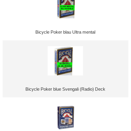
Bicycle Poker blau Ultra mental
Bicycle Poker blue Svengali (Radio) Deck