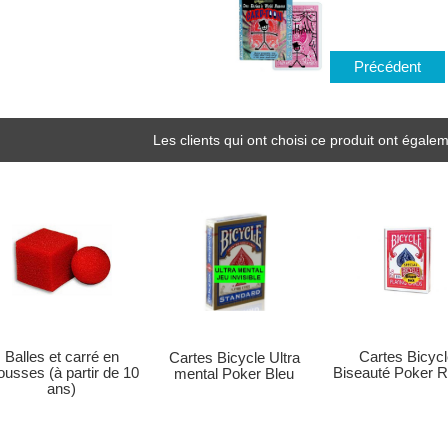
Précédent
Les clients qui ont choisi ce produit ont égalem
Balles et carré en
Cartes Bicycl
Cartes Bicycle Ultra
usses (à partir de 10
Biseauté Poker 
mental Poker Bleu
ans)