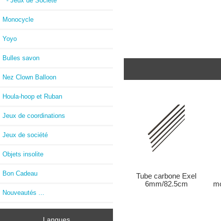
- Jeux de Société
Monocycle
Yoyo
Bulles savon
Nez Clown Balloon
Houla-hoop et Ruban
Jeux de coordinations
Jeux de société
Objets insolite
Bon Cadeau
Tube carbone Exel
6mm/82.5cm
mo
Nouveautés ...
Langues