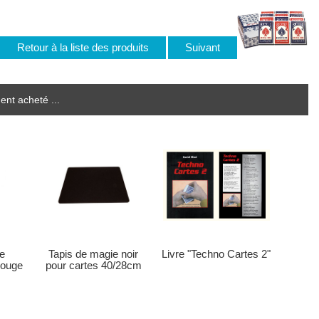
Retour à la liste des produits
Suivant
ent acheté ...
Tapis de magie noir
e
Livre "Techno Cartes 2"
pour cartes 40/28cm
Rouge