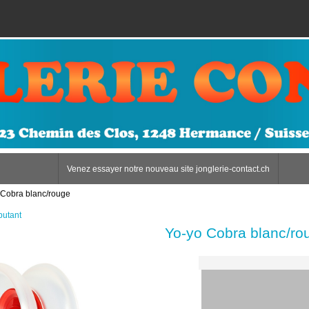
Venez essayer notre nouveau site jonglerie-contact.ch
 Cobra blanc/rouge
butant
Yo-yo Cobra blanc/ro