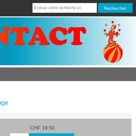
uge
CHF 19.50