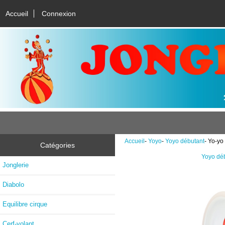
Accueil
Connexion
Accueil
-
Yoyo
-
Yoyo débutant
- Yo-yo
Catégories
Yoyo dé
Jonglerie
Diabolo
Equilibre cirque
Cerf-volant