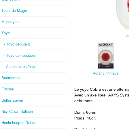
Tours de Magie
Monocycle
Yoyo
A
- Yoyo débutant
- Yoyo compétition
- Accessoires Yoyo
Agrandir l'image
Boomerang
Le yoyo Cobra est une alternat
Frisbee
Avec un axe libre "AXYS Syste
Bulles savon
débutants.
Nez Clown Balloon
Diam: 66mm
Poids: 46gr.
Houla-hoop et Ruban