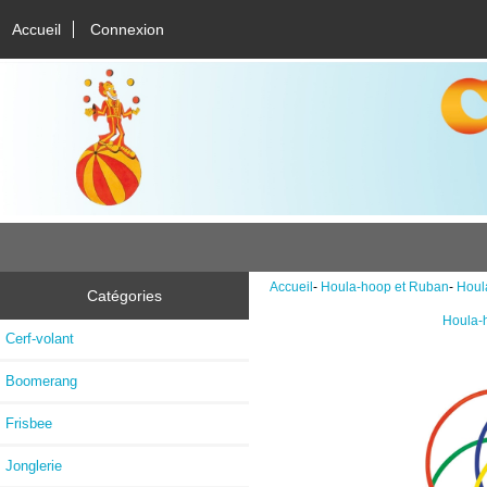
Accueil
Connexion
Accueil
-
Houla-hoop et Ruban
-
Houl
Catégories
Houla-
Cerf-volant
Boomerang
Frisbee
Jonglerie