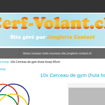
Venez essayer notre nouveau site jonglerie-contact.ch
a-hoop
- 10x Cerceau de gym (hula hoop) 85cm
hoop
10x Cerceau de gym (hula h