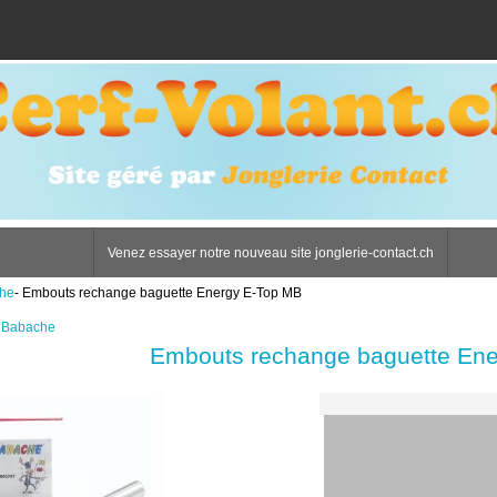
Venez essayer notre nouveau site jonglerie-contact.ch
che
- Embouts rechange baguette Energy E-Top MB
o Babache
Embouts rechange baguette En