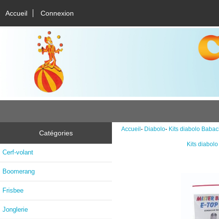
Accueil
Connexion
Accueil
-
Diabolo
-
Kits diabolo Baba
Catégories
Kits diabol
Cerf-volant
Boomerang
Frisbee
Jonglerie