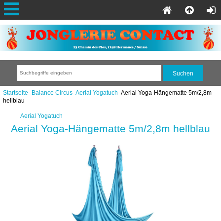
Startseite
-
Balance Circus
-
Aerial Yogatuch
- Aerial Yoga-Hängematte 5m/2,8m
hellblau
Aerial Yogatuch
Aerial Yoga-Hängematte 5m/2,8m hellblau