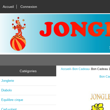
Accueil
Connexion
Accueil
-
Bon Cadeau
- Bon Cadeau 1
Catégories
Bon Ca
Jonglerie
Diabolo
Equilibre cirque
Cerf-volant