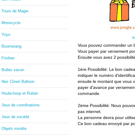
Tours de Magie
Monocycle
Yoyo
A
Vous pouvez commander un bon
Boomerang
Vous payer par versement posta
Ensuite vous avez 2 possibilit
Frisbee
1ère Possibilité: Le bon cade
Bulles savon
indiquer le numéro d'identif
ensuite le montant que vous vo
Nez Clown Balloon
payer d'avance par versement s
commande.
Houla-hoop et Ruban
Jeux de coordinations
2ème Possibilité: Nous pouvon
pas internet.
Jeux de société
La personne devra pour utili
Ce bon cadeau envoyé par pos
Objets insolite