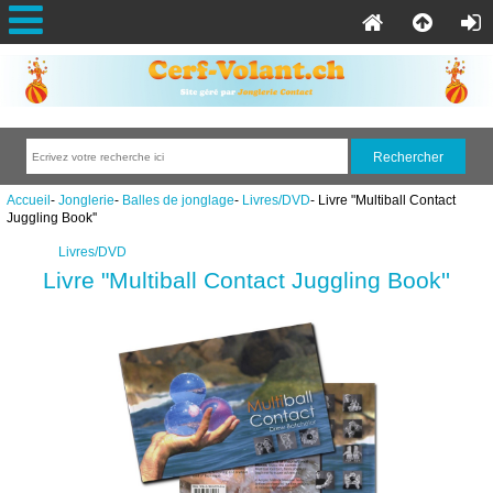
Accueil
-
Jonglerie
-
Balles de jonglage
-
Livres/DVD
- Livre "Multiball Contact
Juggling Book''
Livres/DVD
Livre "Multiball Contact Juggling Book''