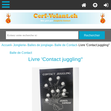
Accueil
-
Jonglerie
-
Balles de jonglage
-
Balle de Contact
- Livre 'Contact juggling''
Balle de Contact
Livre 'Contact juggling''