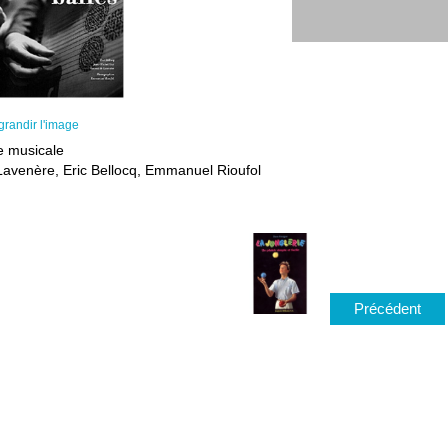
grandir l'image
ie musicale
Lavenère, Eric Bellocq, Emmanuel Rioufol
Précédent