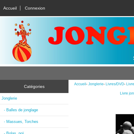
Accueil
Connexion
Accueil
-
Jonglerie
-
Livres/DVD
-
Livre
Catégories
Livre jon
Jonglerie
- Balles de jonglage
- Massues, Torches
- Bolas, poï