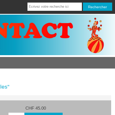
les"
CHF 45.00