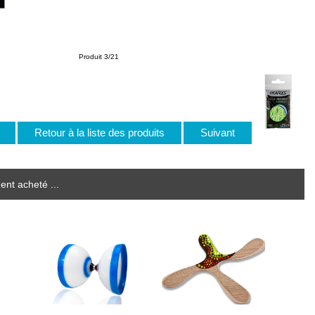
Produit 3/21
t
Retour à la liste des produits
Suivant
ent acheté ...