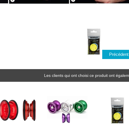
Précéden
Les clients qui ont choisi ce produit ont égalem