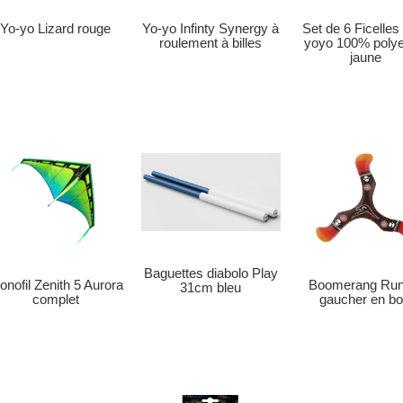
Yo-yo Infinty Synergy à
Set de 6 Ficelles
Yo-yo Lizard rouge
roulement à billes
yoyo 100% polye
jaune
Baguettes diabolo Play
Boomerang Run
nofil Zenith 5 Aurora
31cm bleu
gaucher en bo
complet