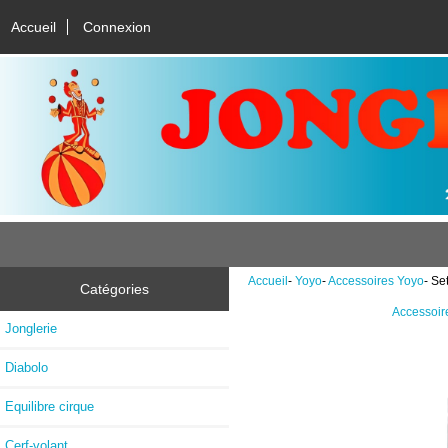
Accueil
Connexion
Accueil
-
Yoyo
-
Accessoires Yoyo
- Se
Catégories
Accessoir
Jonglerie
Diabolo
Equilibre cirque
Cerf-volant