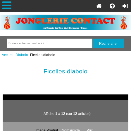
Accueil
-
Diabolo
- Ficelles diabolo
Ficelles diabolo
Affiche
1
à
12
(sur
12
articles)
Image Produit
Nom Article
Prix