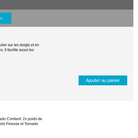
ix
ier sur les doigts et en
Il facilite aussi les
Ajouter au panier
ado Contient: 2x poids de
bolo Finesse et Tornado