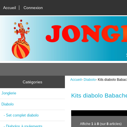
Accueil
Connexion
Accueil
-
Diabolo
- Kits diabolo Baba
Catégories
Jonglerie
Kits diabolo Babach
Diabolo
- Set complet diabolo
Affiche
1
à
8
(sur
8
articles)
- Diabolos à roulements