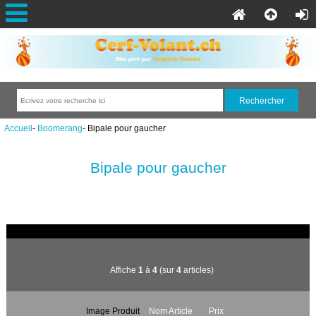
Accueil
-
Boomerang
- Bipale pour gaucher
Bipale pour gaucher
Affiche
1
à
4
(sur
4
articles)
Image Produit
Nom Article
Prix