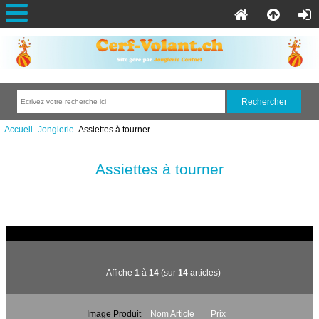
Accueil
-
Jonglerie
- Assiettes à tourner
Assiettes à tourner
Affiche
1
à
14
(sur
14
articles)
Image Produit
Nom Article
Prix