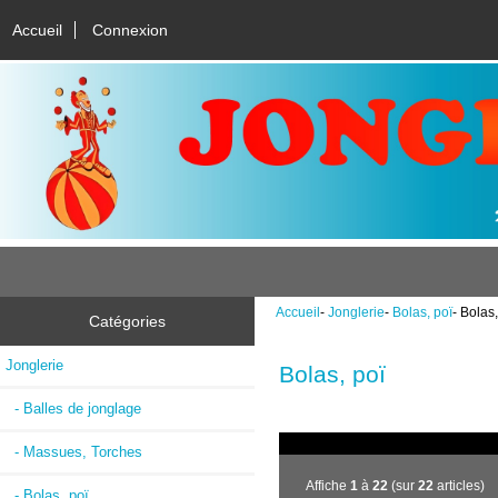
Accueil
Connexion
Accueil
-
Jonglerie
-
Bolas, poï
- Bolas,
Catégories
Jonglerie
Bolas, poï
- Balles de jonglage
- Massues, Torches
Affiche
1
à
22
(sur
22
articles)
- Bolas, poï