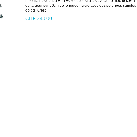
Les chaînes de feu Henrys sont construites avec une mèche kevla
de largeur sur 50cm de longueur. Livré avec des poignées sangles
doigts. C'est...
CHF 240.00