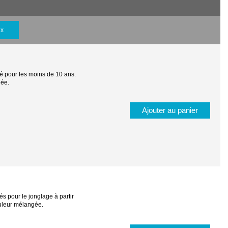
ix
lé pour les moins de 10 ans.
gée.
Ajouter au panier
és pour le jonglage à partir
ouleur mélangée.