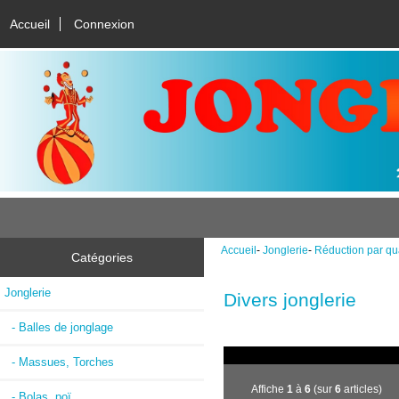
Accueil
Connexion
Accueil
-
Jonglerie
-
Réduction par qu
Catégories
Jonglerie
Divers jonglerie
- Balles de jonglage
- Massues, Torches
Affiche
1
à
6
(sur
6
articles)
- Bolas, poï