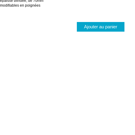
r épaisse blindée, de 70mm
 modifiables en poignées
Ajouter au panier