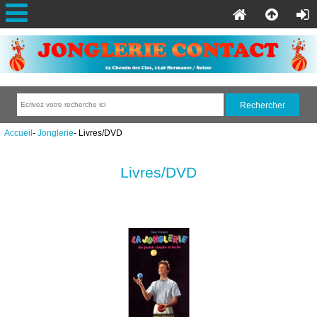
Accueil
-
Jonglerie
- Livres/DVD
Livres/DVD