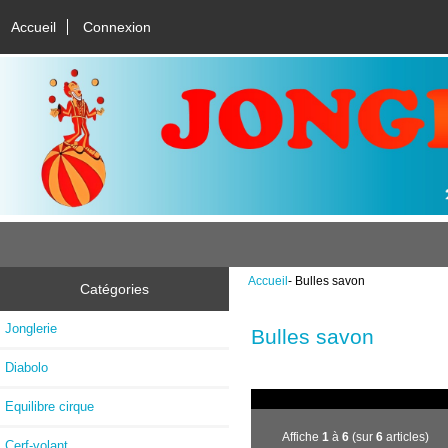
Accueil
Connexion
Accueil
- Bulles savon
Catégories
Jonglerie
Bulles savon
Diabolo
Equilibre cirque
Affiche
1
à
6
(sur
6
articles)
Cerf-volant